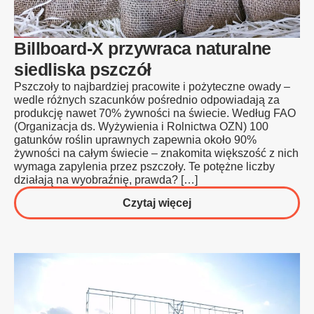
Billboard-X przywraca naturalne
siedliska pszczół
Pszczoły to najbardziej pracowite i pożyteczne owady –
wedle różnych szacunków pośrednio odpowiadają za
produkcję nawet 70% żywności na świecie. Według FAO
(Organizacja ds. Wyżywienia i Rolnictwa OZN) 100
gatunków roślin uprawnych zapewnia około 90%
żywności na całym świecie – znakomita większość z nich
wymaga zapylenia przez pszczoły. Te potężne liczby
działają na wyobraźnię, prawda? […]
o
Czytaj więcej
Billboard-
X
przywraca
naturalne
siedliska
pszczół