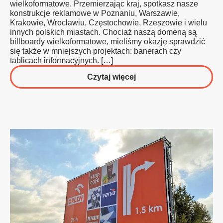
wielkoformatowe. Przemierzając kraj, spotkasz nasze
konstrukcje reklamowe w Poznaniu, Warszawie,
Krakowie, Wrocławiu, Częstochowie, Rzeszowie i wielu
innych polskich miastach. Chociaż naszą domeną są
billboardy wielkoformatowe, mieliśmy okazję sprawdzić
się także w mniejszych projektach: banerach czy
tablicach informacyjnych. […]
o
Czytaj więcej
Konstrukcje
reklamowe
w
Poznaniu