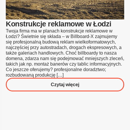
Reklamę
Outdoor?
Konstrukcje reklamowe w Łodzi
Twoja firma ma w planach konstrukcje reklamowe w
Łodzi? Świetnie się składa – w Billboard-X zajmujemy
się profesjonalną budową reklam wielkoformatowych,
najczęściej przy autostradach, drogach ekspresowych, a
także galeriach handlowych. Choć billboardy to nasza
domena, zdarza nam się podejmować mniejszych zleceń,
takich jak np. montaż banerów czy tablic informacyjnych.
Co jeszcze oferujemy? profesjonalne doradztwo;
rozbudowaną produkcję […]
o
Czytaj więcej
Konstrukcje
reklamowe
w
Łodzi