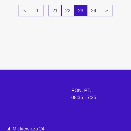
<
1
…
21
22
23
24
>
PON.-PT.
08:35-17:25
ul. Mickiewicza 24