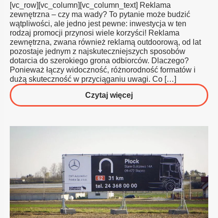
[vc_row][vc_column][vc_column_text] Reklama
zewnętrzna – czy ma wady? To pytanie może budzić
wątpliwości, ale jedno jest pewne: inwestycja w ten
rodzaj promocji przynosi wiele korzyści! Reklama
zewnętrzna, zwana również reklamą outdoorową, od lat
pozostaje jednym z najskuteczniejszych sposobów
dotarcia do szerokiego grona odbiorców. Dlaczego?
Ponieważ łączy widoczność, różnorodność formatów i
dużą skuteczność w przyciąganiu uwagi. Co […]
o
Czytaj więcej
Reklama
Zewnętrzna
–
Wady
i
Zalety,
Czy
Warto
Inwestować
w