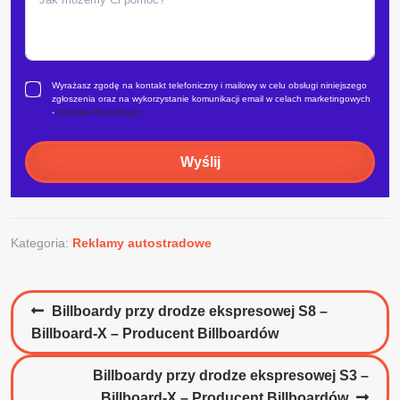
Wyrażasz zgodę na kontakt telefoniczny i mailowy w celu obsługi niniejszego
zgłoszenia oraz na wykorzystanie komunikacji email w celach marketingowych
-
Polityka Prywatności.
Wyślij
Kategoria:
Reklamy autostradowe
Nawigacja
Poprzedni
Billboardy przy drodze ekspresowej S8 –
wpisu
wpis:
Billboard-X – Producent Billboardów
Następny
Billboardy przy drodze ekspresowej S3 –
wpis:
Billboard-X – Producent Billboardów