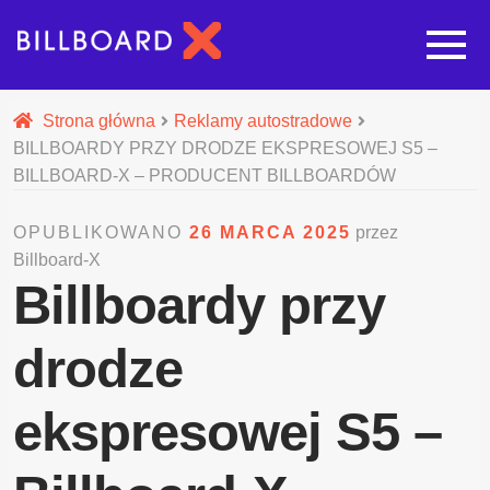
Strona główna
Strona główna
Reklamy autostradowe
BILLBOARDY PRZY DRODZE EKSPRESOWEJ S5 –
Rozwi
Oferta budowy reklam
BILLBOARD-X – PRODUCENT BILLBOARDÓW
OPUBLIKOWANO
26 MARCA 2025
przez
Rozwi
Nasze pozostałe usługi
Billboard-X
Billboardy przy
Galeria
drodze
O nas
ekspresowej S5 –
Realizacje