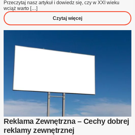
Przeczytaj nasz artykuł i dowiedz się, czy w XXI wieku
wciąż warto […]
o
Czytaj więcej
Skuteczna
reklama
na
billboardach
Reklama Zewnętrzna – Cechy dobrej
reklamy zewnętrznej