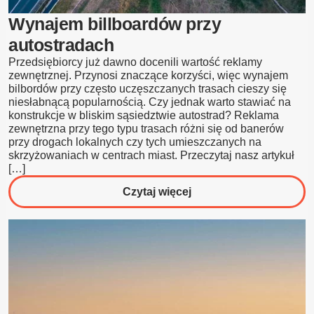
Wynajem billboardów przy
autostradach
Przedsiębiorcy już dawno docenili wartość reklamy
zewnętrznej. Przynosi znaczące korzyści, więc wynajem
bilbordów przy często uczęszczanych trasach cieszy się
niesłabnącą popularnością. Czy jednak warto stawiać na
konstrukcje w bliskim sąsiedztwie autostrad? Reklama
zewnętrzna przy tego typu trasach różni się od banerów
przy drogach lokalnych czy tych umieszczanych na
skrzyżowaniach w centrach miast. Przeczytaj nasz artykuł
[…]
o
Czytaj więcej
Wynajem
billboardów
przy
autostradach