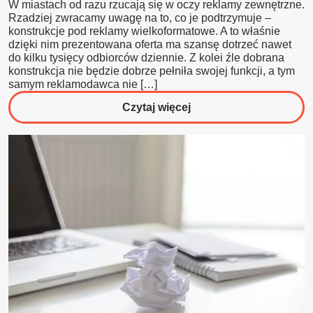
W miastach od razu rzucają się w oczy reklamy zewnętrzne.
Rzadziej zwracamy uwagę na to, co je podtrzymuje –
konstrukcje pod reklamy wielkoformatowe. A to właśnie
dzięki nim prezentowana oferta ma szansę dotrzeć nawet
do kilku tysięcy odbiorców dziennie. Z kolei źle dobrana
konstrukcja nie będzie dobrze pełniła swojej funkcji, a tym
samym reklamodawca nie […]
o
Czytaj więcej
Jak
powstają
konstrukcje
pod
reklamy
wielkoformatowe?