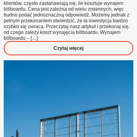
klientów, często zastanawiają się, ile kosztuje wynajem
billboardu. Cena jest zależna od wielu zmiennych, więc
trudno podać jednoznaczną odpowiedź. Możemy jednak z
pełnym przekonaniem stwierdzić, że ta inwestycja bardzo
szybko się zwraca. Przeczytaj nasz artykuł i przekonaj się,
od czego zależy koszt wynajęcia billboardu. Wynajem
billboardu – […]
o
Czytaj więcej
Wynajem
billboardu
–
czy
to
się
opłaca?
Tak!