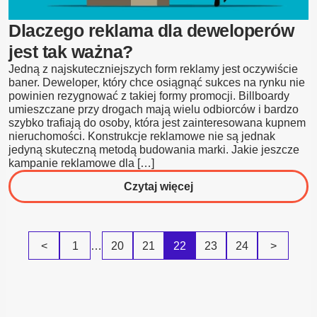
Dlaczego reklama dla deweloperów
jest tak ważna?
Jedną z najskuteczniejszych form reklamy jest oczywiście
baner. Deweloper, który chce osiągnąć sukces na rynku nie
powinien rezygnować z takiej formy promocji. Billboardy
umieszczane przy drogach mają wielu odbiorców i bardzo
szybko trafiają do osoby, która jest zainteresowana kupnem
nieruchomości. Konstrukcje reklamowe nie są jednak
jedyną skuteczną metodą budowania marki. Jakie jeszcze
kampanie reklamowe dla […]
o
Czytaj więcej
Dlaczego
reklama
dla
<
1
…
20
21
22
23
24
>
deweloperów
jest
tak
ważna?