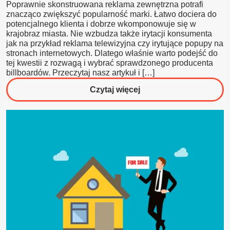
Poprawnie skonstruowana reklama zewnętrzna potrafi
znacząco zwiększyć popularność marki. Łatwo dociera do
potencjalnego klienta i dobrze wkomponowuje się w
krajobraz miasta. Nie wzbudza także irytacji konsumenta
jak na przykład reklama telewizyjna czy irytujące popupy na
stronach internetowych. Dlatego właśnie warto podejść do
tej kwestii z rozwagą i wybrać sprawdzonego producenta
billboardów. Przeczytaj nasz artykuł i […]
o
Czytaj więcej
Reklama
Zewnętrzna
–
Cechy
dobrej
reklamy
zewnętrznej