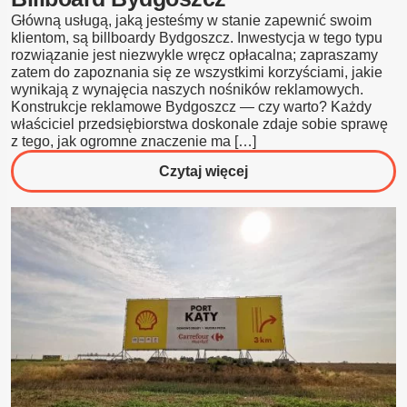
Blog
Główną usługą, jaką jesteśmy w stanie zapewnić swoim
klientom, są billboardy Bydgoszcz. Inwestycja w tego typu
rozwiązanie jest niezwykle wręcz opłacalna; zapraszamy
Kontakt
zatem do zapoznania się ze wszystkimi korzyściami, jakie
wynikają z wynajęcia naszych nośników reklamowych.
Konstrukcje reklamowe Bydgoszcz — czy warto? Każdy
właściciel przedsiębiorstwa doskonale zdaje sobie sprawę
z tego, jak ogromne znaczenie ma […]
o
Czytaj więcej
Billboard
Bydgoszcz