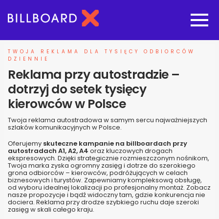
Strona główna
TWOJA REKLAMA DLA TYSIĘCY ODBIORCÓW
DZIENNIE
Reklama przy autostradzie –
Oferta budowy reklam
dotrzyj do setek tysięcy
Reklamy wielkoformatowe
kierowców w Polsce
Twoja reklama autostradowa w samym sercu najważniejszych
Megaboardy i Gigaboardy
szlaków komunikacyjnych w Polsce.
Oferujemy
skuteczne kampanie na billboardach przy
autostradach A1, A2, A4
oraz kluczowych drogach
Reklamy autostradowe
ekspresowych. Dzięki strategicznie rozmieszczonym nośnikom,
Twoja marka zyska ogromny zasięg i dotrze do szerokiego
grona odbiorców – kierowców, podróżujących w celach
Reklamy dla stacji paliw
biznesowych i turystów. Zapewniamy kompleksową obsługę,
od wyboru idealnej lokalizacji po profesjonalny montaż. Zobacz
nasze propozycje i bądź widoczny tam, gdzie konkurencja nie
dociera. Reklama przy drodze szybkiego ruchu daje szeroki
Reklamy dla firm motoryzacyjnych
zasięg w skali całego kraju.