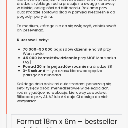
drodze szybkiego ruchu pracuje na uwagę kierowcy
w bliskiej odległości od billboardu. Reklama przy
autostradzie zostawia ślad w pamięci niezależnie od
pogody i pory dnia.
To medium, którego nie da się wyłączyć, zablokować
ani przewinąć.
Kluczowe liczby:
70 000–90 000 pojazdów dziennie
na S8 przy
Warszawie
45 000 kontaktów dziennie
przy MOP Marcjanka
(A2)
Ponad 20 mln pojazdów rocznie
na drodze S8
3-5 sekund
— tyle czasu kierowca spędza
patrząc na billboard
Każdego dnia polskimi autostradami poruszają się
setki tysięcy osób: menedżerowie w delegacjach,
rodziny jadące na wakacje, kierowcy zawodowi.
Billboard przy A1, A2 lub A4 daje Ci dostęp do nich
wszystkich.
Format 18m x 6m – bestseller