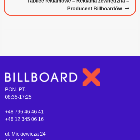
Następny
Tablice reklamowe – Reklama zewnętrzna –
wpis:
Producent Billboardów
PON.-PT.
08:35-17:25
+48 796 46 46 41
+48 12 345 06 16
ul. Mickiewicza 24