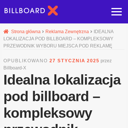
Strona główna
Strona główna
Reklama Zewnętrzna
IDEALNA
LOKALIZACJA POD BILLBOARD – KOMPLEKSOWY
Rozwi
Oferta budowy reklam
PRZEWODNIK WYBORU MIEJSCA POD REKLAMĘ
OPUBLIKOWANO
27 STYCZNIA 2025
przez
Rozwi
Nasze pozostałe usługi
Billboard-X
Idealna lokalizacja
Galeria
pod billboard –
O nas
kompleksowy
Realizacje