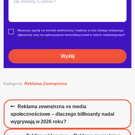
Wyrażasz zgodę na kontakt telefoniczny i mailowy w celu obsługi niniejszego
zgłoszenia oraz na wykorzystanie komunikacji email w celach marketingowych
-
Polityka Prywatności.
Wyślij
Kategoria:
Reklama Zewnętrzna
Nawigacja
Poprzedni
Reklama zewnętrzna vs media
wpisu
wpis:
społecznościowe – dlaczego billboardy nadal
wygrywają w 2026 roku?