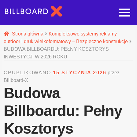
Strona główna
Strona główna
Kompleksowe systemy reklamy
outdoor i druk wielkoformatowy – Bezpieczne konstrukcje
Rozwi
Oferta budowy reklam
BUDOWA BILLBOARDU: PEŁNY KOSZTORYS
INWESTYCJI W 2026 ROKU
Rozwi
Nasze pozostałe usługi
OPUBLIKOWANO
15 STYCZNIA 2026
przez
Billboard-X
Galeria
Budowa
O nas
Billboardu: Pełny
Realizacje
Kosztorys