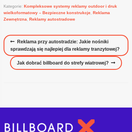
Kategorie:
Kompleksowe systemy reklamy outdoor i druk
wielkoformatowy – Bezpieczne konstrukcje
,
Reklama
Zewnętrzna
,
Reklamy autostradowe
Nawigacja
Poprzedni
Reklama przy autostradzie: Jakie nośniki
wpisu
wpis:
sprawdzają się najlepiej dla reklamy tranzytowej?
Następny
Jak dobrać billboard do strefy wiatrowej?
wpis: