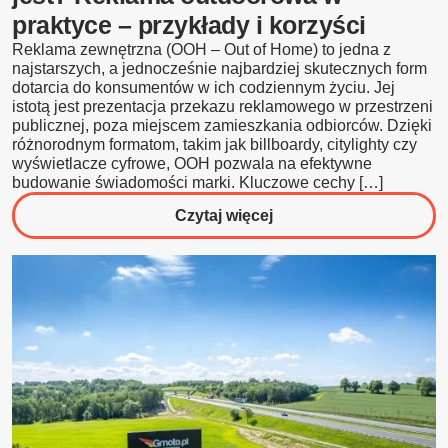
praktyce – przykłady i korzyści
Reklama zewnętrzna (OOH – Out of Home) to jedna z
najstarszych, a jednocześnie najbardziej skutecznych form
dotarcia do konsumentów w ich codziennym życiu. Jej
istotą jest prezentacja przekazu reklamowego w przestrzeni
publicznej, poza miejscem zamieszkania odbiorców. Dzięki
różnorodnym formatom, takim jak billboardy, citylighty czy
wyświetlacze cyfrowe, OOH pozwala na efektywne
budowanie świadomości marki. Kluczowe cechy […]
o
Czytaj więcej
Reklama
zewnętrzna
(OOH)
–
czym
jest?
Reklama
outdoorowa
w