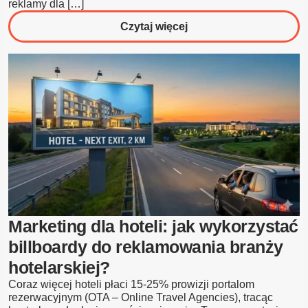
reklamy dla […]
o
Czytaj więcej
Marketing
dla
deweloperów
i
projektów
mieszkaniowych
to
nie
tylko
internet
–
Marketing dla hoteli: jak wykorzystać
siła
billboardy do reklamowania branży
reklamy
hotelarskiej?
zewnętrznej
Coraz więcej hoteli płaci 15-25% prowizji portalom
rezerwacyjnym (OTA – Online Travel Agencies), tracąc