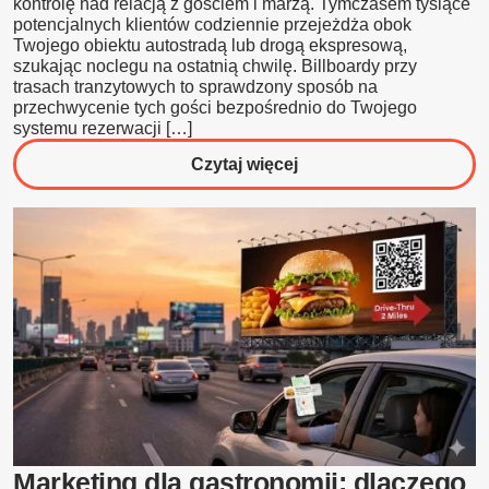
kontrolę nad relacją z gościem i marżą. Tymczasem tysiące
potencjalnych klientów codziennie przejeżdża obok
Twojego obiektu autostradą lub drogą ekspresową,
szukając noclegu na ostatnią chwilę. Billboardy przy
trasach tranzytowych to sprawdzony sposób na
przechwycenie tych gości bezpośrednio do Twojego
systemu rezerwacji […]
o
Czytaj więcej
Marketing
dla
hoteli:
jak
wykorzystać
billboardy
do
reklamowania
branży
hotelarskiej?
Marketing dla gastronomii: dlaczego