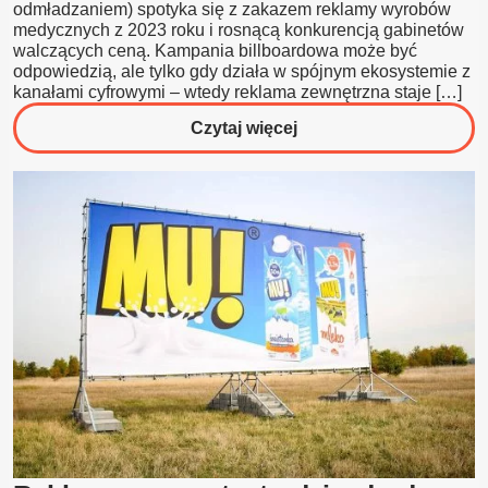
odmładzaniem) spotyka się z zakazem reklamy wyrobów
medycznych z 2023 roku i rosnącą konkurencją gabinetów
walczących ceną. Kampania billboardowa może być
odpowiedzią, ale tylko gdy działa w spójnym ekosystemie z
kanałami cyfrowymi – wtedy reklama zewnętrzna staje […]
o
Czytaj więcej
Marketing
w
branży
beauty:
jak
łączyć
reklamy
zewnętrzne
z
innymi
kanałami
reklamowania
usług