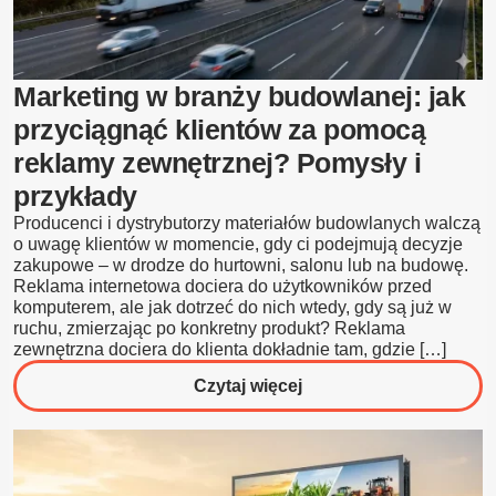
z
reklam
zewnętrznych?
Marketing w branży budowlanej: jak
przyciągnąć klientów za pomocą
reklamy zewnętrznej? Pomysły i
przykłady
Producenci i dystrybutorzy materiałów budowlanych walczą
o uwagę klientów w momencie, gdy ci podejmują decyzje
zakupowe – w drodze do hurtowni, salonu lub na budowę.
Reklama internetowa dociera do użytkowników przed
komputerem, ale jak dotrzeć do nich wtedy, gdy są już w
ruchu, zmierzając po konkretny produkt? Reklama
zewnętrzna dociera do klienta dokładnie tam, gdzie […]
o
Czytaj więcej
Marketing
w
branży
budowlanej: