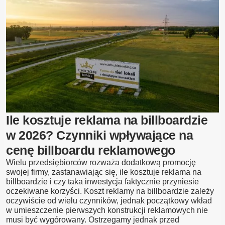
–
Jaka
odległość
reklamy
od
drogi
i
granicy
działki?
Ile kosztuje reklama na billboardzie
w 2026? Czynniki wpływające na
cenę billboardu reklamowego
Wielu przedsiębiorców rozważa dodatkową promocję
swojej firmy, zastanawiając się, ile kosztuje reklama na
billboardzie i czy taka inwestycja faktycznie przyniesie
oczekiwane korzyści. Koszt reklamy na billboardzie zależy
oczywiście od wielu czynników, jednak początkowy wkład
w umieszczenie pierwszych konstrukcji reklamowych nie
musi być wygórowany. Ostrzegamy jednak przed