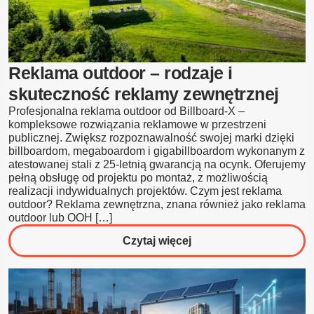
praktyce
–
przykłady
i
Reklama outdoor – rodzaje i
korzyści
skuteczność reklamy zewnętrznej
Profesjonalna reklama outdoor od Billboard-X –
kompleksowe rozwiązania reklamowe w przestrzeni
publicznej. Zwiększ rozpoznawalność swojej marki dzięki
billboardom, megaboardom i gigabillboardom wykonanym z
atestowanej stali z 25-letnią gwarancją na ocynk. Oferujemy
pełną obsługę od projektu po montaż, z możliwością
realizacji indywidualnych projektów. Czym jest reklama
outdoor? Reklama zewnętrzna, znana również jako reklama
outdoor lub OOH […]
o
Czytaj więcej
Reklama
outdoor
–
rodzaje