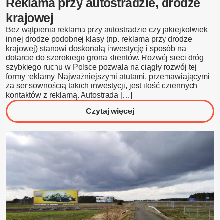
Reklama przy autostradzie, drodze
medycyny
krajowej
estetycznej?
Bez wątpienia reklama przy autostradzie czy jakiejkolwiek
innej drodze podobnej klasy (np. reklama przy drodze
krajowej) stanowi doskonałą inwestycję i sposób na
dotarcie do szerokiego grona klientów. Rozwój sieci dróg
szybkiego ruchu w Polsce pozwala na ciągły rozwój tej
formy reklamy. Najważniejszymi atutami, przemawiającymi
za sensownością takich inwestycji, jest ilość dziennych
kontaktów z reklamą. Autostrada […]
o
Czytaj więcej
Reklama
przy
autostradzie,
drodze
krajowej