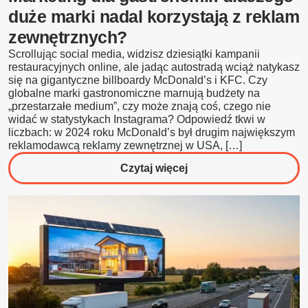
duże marki nadal korzystają z reklam
zewnętrznych?
Scrollując social media, widzisz dziesiątki kampanii
restauracyjnych online, ale jadąc autostradą wciąż natykasz
się na gigantyczne billboardy McDonald’s i KFC. Czy
globalne marki gastronomiczne marnują budżety na
„przestarzałe medium”, czy może znają coś, czego nie
widać w statystykach Instagrama? Odpowiedź tkwi w
liczbach: w 2024 roku McDonald’s był drugim największym
reklamodawcą reklamy zewnętrznej w USA, […]
o
Czytaj więcej
Marketing
dla
gastronomii:
dlaczego
duże
marki
nadal
korzystają