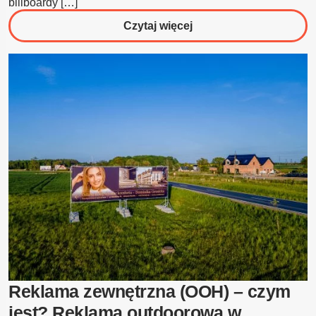
billboardy […]
o
Czytaj więcej
Billboard
Reklamowy:
Kompletny
Przewodnik
2026
[Ceny,
Wymiary,
Pozwolenia]
Reklama zewnętrzna (OOH) – czym
jest? Reklama outdoorowa w