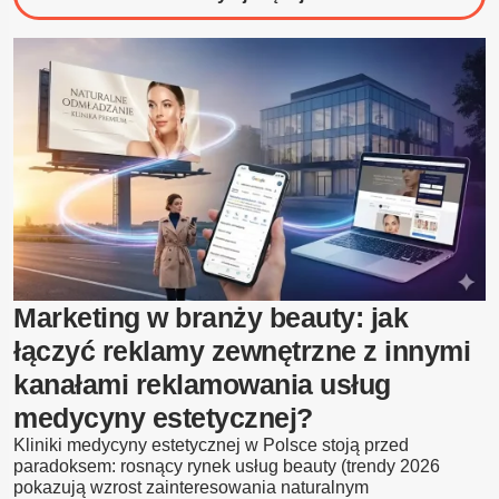
Marketing
w
branży
rolniczej:
wykorzystanie
reklamy
zewnętrznej
do
promocji
marki
Marketing w branży beauty: jak
łączyć reklamy zewnętrzne z innymi
kanałami reklamowania usług
medycyny estetycznej?
Kliniki medycyny estetycznej w Polsce stoją przed
paradoksem: rosnący rynek usług beauty (trendy 2026
pokazują wzrost zainteresowania naturalnym