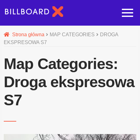
Strona główna
Strona główna
MAP CATEGORIES
DROGA
EKSPRESOWA S7
Rozwi
Oferta budowy reklam
Map Categories:
Rozwi
Nasze pozostałe usługi
Droga ekspresowa
Galeria
S7
O nas
Realizacje