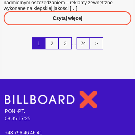
nadmiernym oszczędzaniem – reklamy zewnętrzne
wykonane na kiepskiej jakości […]
o
Czytaj więcej
Ile
kosztuje
reklama
1
2
3
…
24
>
na
billboardzie
w
2026?
Czynniki
wpływające
na
cenę
billboardu
PON.-PT.
reklamowego
08:35-17:25
+48 796 46 46 41