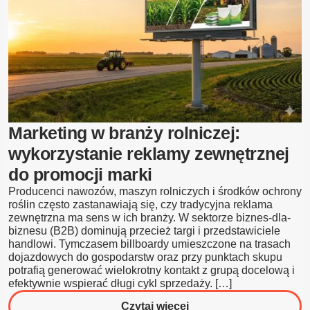
jak
przyciągnąć
klientów
za
pomocą
reklamy
zewnętrznej?
Marketing w branży rolniczej:
Pomysły
wykorzystanie reklamy zewnętrznej
i
do promocji marki
przykłady
Producenci nawozów, maszyn rolniczych i środków ochrony
roślin często zastanawiają się, czy tradycyjna reklama
zewnętrzna ma sens w ich branży. W sektorze biznes-dla-
biznesu (B2B) dominują przecież targi i przedstawiciele
handlowi. Tymczasem billboardy umieszczone na trasach
dojazdowych do gospodarstw oraz przy punktach skupu
potrafią generować wielokrotny kontakt z grupą docelową i
efektywnie wspierać długi cykl sprzedaży. […]
o
Czytaj więcej