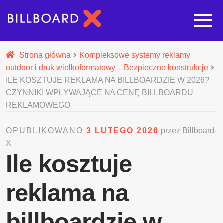
Strona główna
Strona główna
Kompleksowe systemy reklamy
outdoor i druk wielkoformatowy – Bezpieczne konstrukcje
Rozwi
Oferta budowy reklam
ILE KOSZTUJE REKLAMA NA BILLBOARDZIE W 2026?
CZYNNIKI WPŁYWAJĄCE NA CENĘ BILLBOARDU
REKLAMOWEGO
Rozwi
Nasze pozostałe usługi
OPUBLIKOWANO
3 LUTEGO 2026
przez Billboard-
Galeria
X
Ile kosztuje
O nas
reklama na
Realizacje
billboardzie w