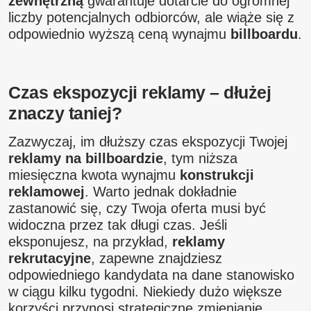
zewnętrzną
gwarantuje dotarcie do ogromnej
liczby potencjalnych odbiorców, ale wiąże się z
odpowiednio wyższą ceną wynajmu
billboardu
.
Czas ekspozycji reklamy – dłużej
znaczy taniej?
Zazwyczaj, im dłuższy czas ekspozycji Twojej
reklamy na billboardzie
, tym niższa
miesięczna kwota wynajmu
konstrukcji
reklamowej
. Warto jednak dokładnie
zastanowić się, czy Twoja oferta musi być
widoczna przez tak długi czas. Jeśli
eksponujesz, na przykład,
reklamy
rekrutacyjne
, zapewne znajdziesz
odpowiedniego kandydata na dane stanowisko
w ciągu kilku tygodni. Niekiedy dużo większe
korzyści przynosi strategiczne zmienianie