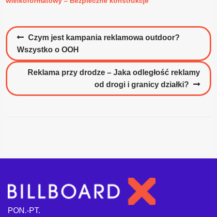
wielkoformatowy – Bezpieczne konstrukcje
Nawigacja
Poprzedni
Czym jest kampania reklamowa outdoor?
wpisu
wpis:
Wszystko o OOH
Następny
Reklama przy drodze – Jaka odległość reklamy
wpis:
od drogi i granicy działki?
PON.-PT.