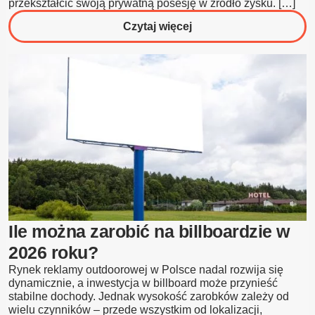
przekształcić swoją prywatną posesję w źródło zysku. […]
o
Czytaj więcej
Reklama
przy
Drodze
na
Terenie
Prywatnym
–
Jak
Zarabiać
w
2026?
Ile można zarobić na billboardzie w
2026 roku?
Rynek reklamy outdoorowej w Polsce nadal rozwija się
dynamicznie, a inwestycja w billboard może przynieść
stabilne dochody. Jednak wysokość zarobków zależy od
wielu czynników – przede wszystkim od lokalizacji,