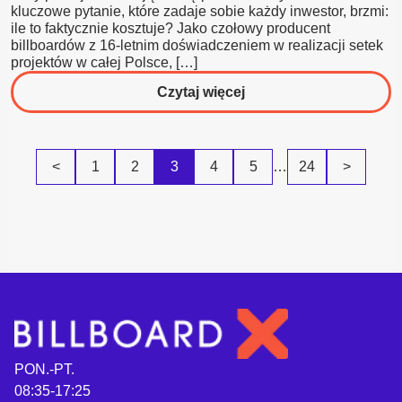
kluczowe pytanie, które zadaje sobie każdy inwestor, brzmi:
ile to faktycznie kosztuje? Jako czołowy producent
billboardów z 16-letnim doświadczeniem w realizacji setek
projektów w całej Polsce, […]
o
Czytaj więcej
Budowa
Billboardu:
Pełny
<
1
2
3
4
5
…
24
>
Kosztorys
Inwestycji
w
2026
Roku
PON.-PT.
08:35-17:25