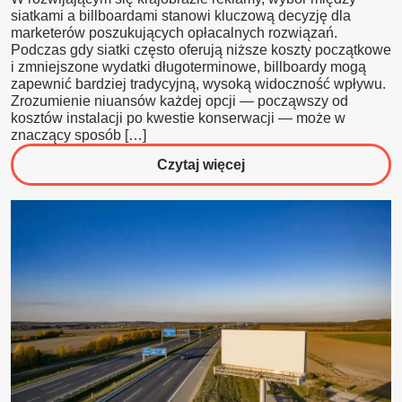
siatkami a billboardami stanowi kluczową decyzję dla
marketerów poszukujących opłacalnych rozwiązań.
Podczas gdy siatki często oferują niższe koszty początkowe
i zmniejszone wydatki długoterminowe, billboardy mogą
zapewnić bardziej tradycyjną, wysoką widoczność wpływu.
Zrozumienie niuansów każdej opcji — począwszy od
kosztów instalacji po kwestie konserwacji — może w
znaczący sposób […]
o
Czytaj więcej
Siatka
czy
Billboard?
Który
jest
bardziej
opłacalny?