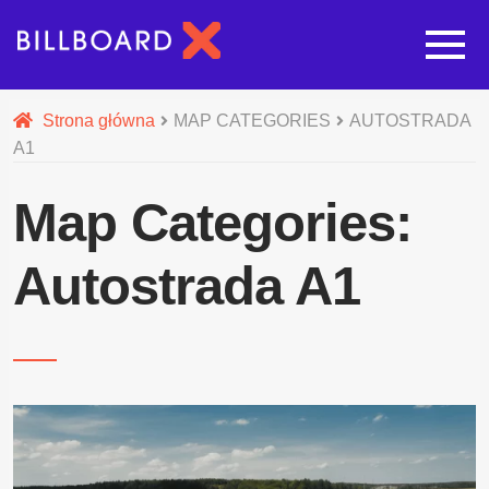
Strona główna
Strona główna
MAP CATEGORIES
AUTOSTRADA
A1
Rozwi
Oferta budowy reklam
Map Categories:
Rozwi
Nasze pozostałe usługi
Autostrada A1
Galeria
O nas
Realizacje