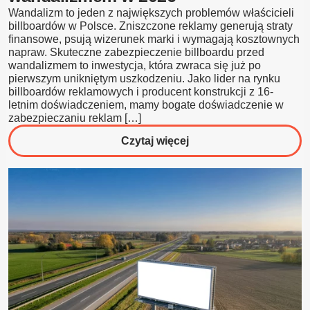
Wandalizm to jeden z największych problemów właścicieli
billboardów w Polsce. Zniszczone reklamy generują straty
finansowe, psują wizerunek marki i wymagają kosztownych
napraw. Skuteczne zabezpieczenie billboardu przed
wandalizmem to inwestycja, która zwraca się już po
pierwszym unikniętym uszkodzeniu. Jako lider na rynku
billboardów reklamowych i producent konstrukcji z 16-
letnim doświadczeniem, mamy bogate doświadczenie w
zabezpieczaniu reklam […]
o
Czytaj więcej
Jak
zabezpieczyć
billboard
przed
wandalizmem
w
2026