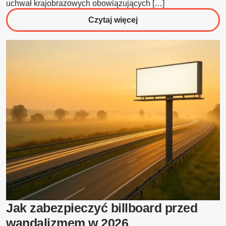
uchwał krajobrazowych obowiązujących […]
o
Czytaj więcej
Czy
tablica
reklamowa
jest
budowlą,
czy
obiektem
małej
architektury?
Jak zabezpieczyć billboard przed
wandalizmem w 2026