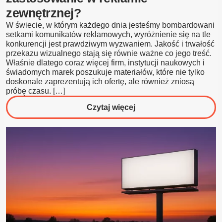
zewnętrznej?
W świecie, w którym każdego dnia jesteśmy bombardowani
setkami komunikatów reklamowych, wyróżnienie się na tle
konkurencji jest prawdziwym wyzwaniem. Jakość i trwałość
przekazu wizualnego stają się równie ważne co jego treść.
Właśnie dlatego coraz więcej firm, instytucji naukowych i
świadomych marek poszukuje materiałów, które nie tylko
doskonale zaprezentują ich ofertę, ale również zniosą
próbę czasu. […]
o
Czytaj więcej
Płyta
dibond
–
co
to
jest
i
jakie
ma