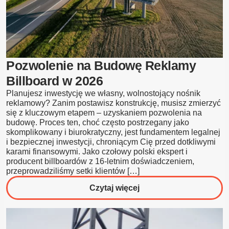
Pozwolenie na Budowę Reklamy
Billboard w 2026
Planujesz inwestycję we własny, wolnostojący nośnik
reklamowy? Zanim postawisz konstrukcję, musisz zmierzyć
się z kluczowym etapem – uzyskaniem pozwolenia na
budowę. Proces ten, choć często postrzegany jako
skomplikowany i biurokratyczny, jest fundamentem legalnej
i bezpiecznej inwestycji, chroniącym Cię przed dotkliwymi
karami finansowymi. Jako czołowy polski ekspert i
producent billboardów z 16-letnim doświadczeniem,
przeprowadziliśmy setki klientów […]
o
Czytaj więcej
Pozwolenie
na
Budowę