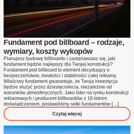
zastosowanie
w
reklamie
zewnętrznej?
Fundament pod billboard – rodzaje,
wymiary, koszty wykopów
Planujesz budowę billboardu i zastanawiasz się, jaki
fundament będzie najlepszy dla Twojej konstrukcji?
Fundament pod billboard to element decydujący o
bezpieczeństwie, trwałości i stabilności całej reklamy.
Właściwy fundament gwarantuje, że Twoja inwestycja
będzie służyć przez dziesięciolecia, niezależnie od
warunków atmosferycznych. Jako lider na rynku konstrukcji
reklamowych i producent billboardów z 16-letnim
doświadczeniem, postawiliśmy setki fundamentów […]
o
Czytaj więcej
Fundament
pod