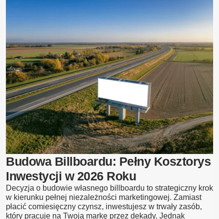
dobrać
billboard
do
strefy
wiatrowej?
Budowa Billboardu: Pełny Kosztorys
Inwestycji w 2026 Roku
Decyzja o budowie własnego billboardu to strategiczny krok
w kierunku pełnej niezależności marketingowej. Zamiast
płacić comiesięczny czynsz, inwestujesz w trwały zasób,
który pracuje na Twoją markę przez dekady. Jednak