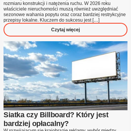
rozmiaru konstrukcji i natężenia ruchu. W 2026 roku
właściciele nieruchomości muszą również uwzględniać
sezonowe wahania popytu oraz coraz bardziej restrykcyjne
przepisy lokalne. Kluczem do sukcesu jest […]
o
Czytaj więcej
Ile
można
zarobić
na
billboardzie
w
2026
roku?
Siatka czy Billboard? Który jest
bardziej opłacalny?
W rozwijającym się krajobrazie reklamy, wybór między