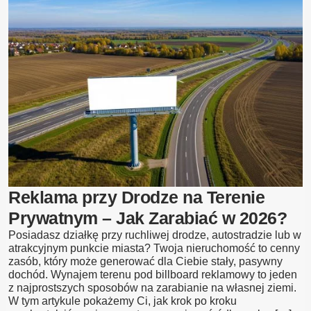
billboard
–
rodzaje,
wymiary,
koszty
wykopów
Reklama przy Drodze na Terenie
Prywatnym – Jak Zarabiać w 2026?
Posiadasz działkę przy ruchliwej drodze, autostradzie lub w
atrakcyjnym punkcie miasta? Twoja nieruchomość to cenny
zasób, który może generować dla Ciebie stały, pasywny
dochód. Wynajem terenu pod billboard reklamowy to jeden
z najprostszych sposobów na zarabianie na własnej ziemi.
W tym artykule pokażemy Ci, jak krok po kroku