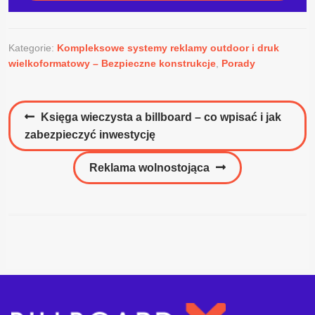
Kategorie:
Kompleksowe systemy reklamy outdoor i druk
wielkoformatowy – Bezpieczne konstrukcje
,
Porady
Nawigacja
Poprzedni
Księga wieczysta a billboard – co wpisać i jak
wpisu
wpis:
zabezpieczyć inwestycję
Następny
Reklama wolnostojąca
wpis: