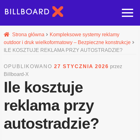
Strona główna
Strona główna
Kompleksowe systemy reklamy
outdoor i druk wielkoformatowy – Bezpieczne konstrukcje
Rozwi
Oferta budowy reklam
ILE KOSZTUJE REKLAMA PRZY AUTOSTRADZIE?
OPUBLIKOWANO
27 STYCZNIA 2026
przez
Rozwi
Nasze pozostałe usługi
Billboard-X
Ile kosztuje
Galeria
reklama przy
O nas
autostradzie?
Realizacje