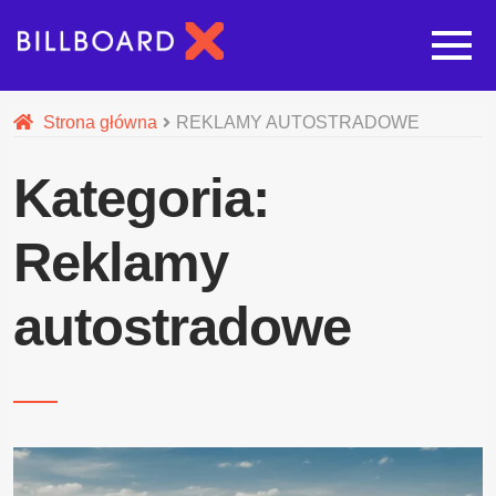
Strona główna
Strona główna
REKLAMY AUTOSTRADOWE
Rozwi
Oferta budowy reklam
Kategoria:
Rozwi
Nasze pozostałe usługi
Reklamy
Galeria
autostradowe
O nas
Realizacje