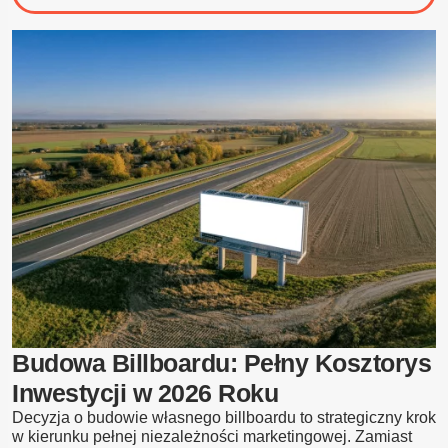
Jak
dobrać
billboard
do
strefy
wiatrowej?
Budowa Billboardu: Pełny Kosztorys
Inwestycji w 2026 Roku
Decyzja o budowie własnego billboardu to strategiczny krok
w kierunku pełnej niezależności marketingowej. Zamiast