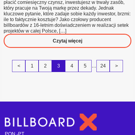
płacić comiesięczny czynsz, inwestujesz w trwały zasób,
który pracuje na Twoją markę przez dekady. Jednak
kluczowe pytanie, które zadaje sobie każdy inwestor, brzmi:
ile to faktycznie kosztuje? Jako czołowy producent
billboardów z 16-letnim doświadczeniem w realizacji setek
projektów w całej Polsce, […]
o
Czytaj więcej
Budowa
Billboardu:
Pełny
<
1
2
3
4
5
…
24
>
Kosztorys
Inwestycji
w
2026
Roku
PON.-PT.