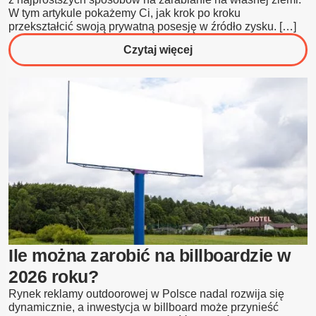
W tym artykule pokażemy Ci, jak krok po kroku
przekształcić swoją prywatną posesję w źródło zysku. […]
o
Czytaj więcej
Reklama
przy
Drodze
na
Terenie
Prywatnym
–
Jak
Zarabiać
w
2026?
Ile można zarobić na billboardzie w
2026 roku?
Rynek reklamy outdoorowej w Polsce nadal rozwija się
dynamicznie, a inwestycja w billboard może przynieść