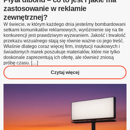
zastosowanie w reklamie
zewnętrznej?
W świecie, w którym każdego dnia jesteśmy bombardowani
setkami komunikatów reklamowych, wyróżnienie się na tle
konkurencji jest prawdziwym wyzwaniem. Jakość i trwałość
przekazu wizualnego stają się równie ważne co jego treść.
Właśnie dlatego coraz więcej firm, instytucji naukowych i
świadomych marek poszukuje materiałów, które nie tylko
doskonale zaprezentują ich ofertę, ale również zniosą
próbę czasu. […]
o
Czytaj więcej
Płyta
dibond
–
co
to
jest
i