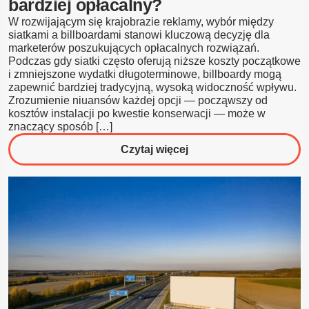
bardziej opłacalny?
W rozwijającym się krajobrazie reklamy, wybór między
siatkami a billboardami stanowi kluczową decyzję dla
marketerów poszukujących opłacalnych rozwiązań.
Podczas gdy siatki często oferują niższe koszty początkowe
i zmniejszone wydatki długoterminowe, billboardy mogą
zapewnić bardziej tradycyjną, wysoką widoczność wpływu.
Zrozumienie niuansów każdej opcji — począwszy od
kosztów instalacji po kwestie konserwacji — może w
znaczący sposób […]
o
Czytaj więcej
Siatka
czy
Billboard?
Który
jest
bardziej
opłacalny?