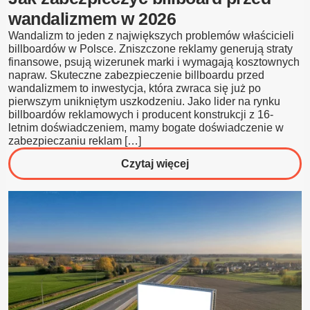
wandalizmem w 2026
Wandalizm to jeden z największych problemów właścicieli
billboardów w Polsce. Zniszczone reklamy generują straty
finansowe, psują wizerunek marki i wymagają kosztownych
napraw. Skuteczne zabezpieczenie billboardu przed
wandalizmem to inwestycja, która zwraca się już po
pierwszym unikniętym uszkodzeniu. Jako lider na rynku
billboardów reklamowych i producent konstrukcji z 16-
letnim doświadczeniem, mamy bogate doświadczenie w
zabezpieczaniu reklam […]
o
Czytaj więcej
Jak
zabezpieczyć
billboard
przed
wandalizmem
w
2026