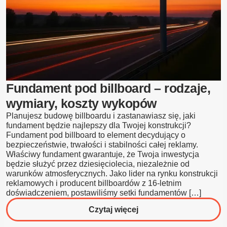
jakie
ma
zastosowanie
w
reklamie
zewnętrznej?
Fundament pod billboard – rodzaje,
wymiary, koszty wykopów
Planujesz budowę billboardu i zastanawiasz się, jaki
fundament będzie najlepszy dla Twojej konstrukcji?
Fundament pod billboard to element decydujący o
bezpieczeństwie, trwałości i stabilności całej reklamy.
Właściwy fundament gwarantuje, że Twoja inwestycja
będzie służyć przez dziesięciolecia, niezależnie od
warunków atmosferycznych. Jako lider na rynku konstrukcji
reklamowych i producent billboardów z 16-letnim
doświadczeniem, postawiliśmy setki fundamentów […]
o
Czytaj więcej
Fundament