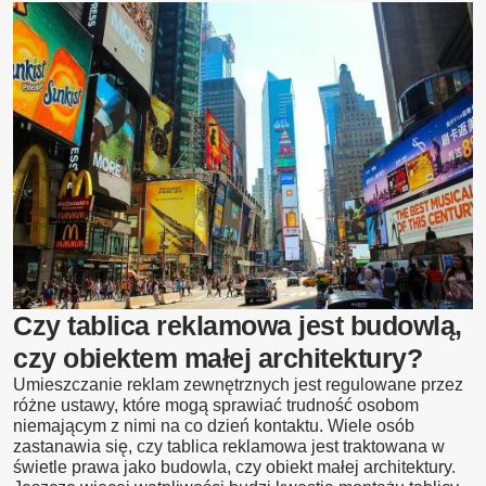
Wyborczy
na
Prywatnej
Posesji
Cena
2026
–
Przepisy,
Wymiary,
Montaż
Czy tablica reklamowa jest budowlą,
czy obiektem małej architektury?
Umieszczanie reklam zewnętrznych jest regulowane przez
różne ustawy, które mogą sprawiać trudność osobom
niemającym z nimi na co dzień kontaktu. Wiele osób
zastanawia się, czy tablica reklamowa jest traktowana w
świetle prawa jako budowla, czy obiekt małej architektury.