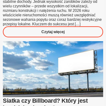
stabilne dochody. Jednak wysokość zarobków zależy od
wielu czynników – przede wszystkim od lokalizacji,
rozmiaru konstrukcji i natężenia ruchu. W 2026 roku
właściciele nieruchomości muszą również uwzględniać
sezonowe wahania popytu oraz coraz bardziej restrykcyjne
przepisy lokalne. Kluczem do sukcesu jest […]
o
Czytaj więcej
Ile
można
zarobić
na
billboardzie
w
2026
roku?
Siatka czy Billboard? Który jest