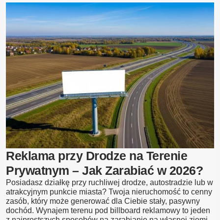
pod
billboard
–
rodzaje,
wymiary,
koszty
wykopów
Reklama przy Drodze na Terenie
Prywatnym – Jak Zarabiać w 2026?
Posiadasz działkę przy ruchliwej drodze, autostradzie lub w
atrakcyjnym punkcie miasta? Twoja nieruchomość to cenny
zasób, który może generować dla Ciebie stały, pasywny
dochód. Wynajem terenu pod billboard reklamowy to jeden
z najprostszych sposobów na zarabianie na własnej ziemi.