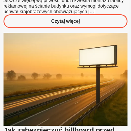
Jeszcze więcej wątpliwości budzi kwestia montażu tablicy
reklamowej na ścianie budynku oraz wymogi dotyczące
uchwał krajobrazowych obowiązujących […]
o
Czytaj więcej
Czy
tablica
reklamowa
jest
budowlą,
czy
obiektem
małej
architektury?
Jak zabezpieczyć billboard przed