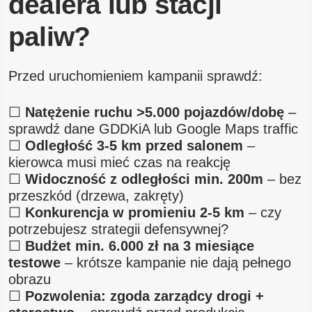
dealera lub stacji
paliw?
Przed uruchomieniem kampanii sprawdź:
☐
Natężenie ruchu >5.000 pojazdów/dobę
–
sprawdź dane GDDKiA lub Google Maps traffic
☐
Odległość 3-5 km przed salonem
–
kierowca musi mieć czas na reakcję
☐
Widoczność z odległości min. 200m
– bez
przeszkód (drzewa, zakręty)
☐
Konkurencja w promieniu 2-5 km
– czy
potrzebujesz strategii defensywnej?
☐
Budżet min. 6.000 zł na 3 miesiące
testowe
– krótsze kampanie nie dają pełnego
obrazu
☐
Pozwolenia: zgoda zarządcy drogi +