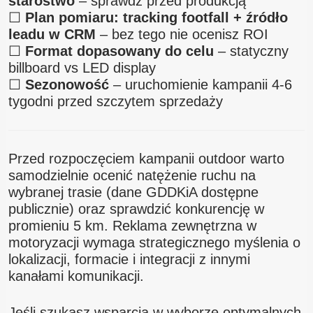
starostwo
– sprawdź przed produkcją
☐
Plan pomiaru: tracking footfall + źródło
leadu w CRM
– bez tego nie ocenisz ROI
☐
Format dopasowany do celu
– statyczny
billboard vs LED display
☐
Sezonowość
– uruchomienie kampanii 4-6
tygodni przed szczytem sprzedaży
Przed rozpoczęciem kampanii outdoor warto
samodzielnie ocenić natężenie ruchu na
wybranej trasie (dane GDDKiA dostępne
publicznie) oraz sprawdzić konkurencję w
promieniu 5 km. Reklama zewnętrzna w
motoryzacji wymaga strategicznego myślenia o
lokalizacji, formacie i integracji z innymi
kanałami komunikacji.
Jeśli szukasz wsparcia w wyborze optymalnych