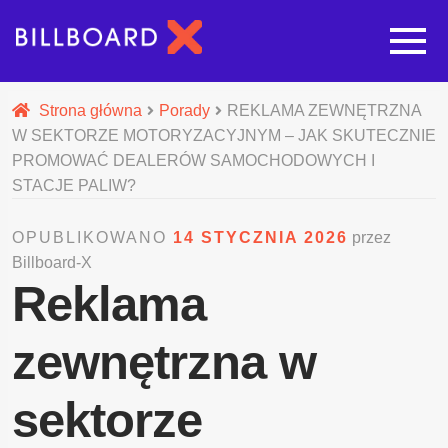
Strona główna
Strona główna
Porady
REKLAMA ZEWNĘTRZNA
W SEKTORZE MOTORYZACYJNYM – JAK SKUTECZNIE
Rozwi
Oferta budowy reklam
PROMOWAĆ DEALERÓW SAMOCHODOWYCH I
STACJE PALIW?
Rozwi
Nasze pozostałe usługi
OPUBLIKOWANO
14 STYCZNIA 2026
przez
Billboard-X
Galeria
Reklama
O nas
zewnętrzna w
Realizacje
sektorze