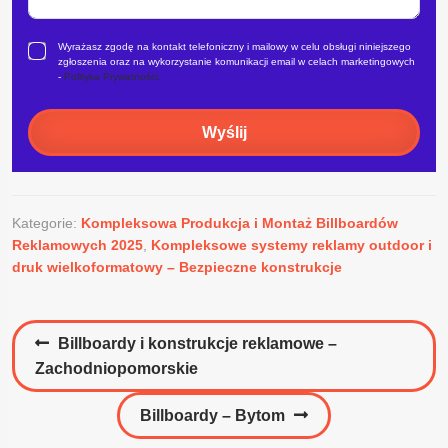
Wyrażasz zgodę na kontakt telefoniczny i mailowy w celu obsługi niniejszego
zgłoszenia oraz na wykorzystanie komunikacji email w celach marketingowych
-
Polityka Prywatności.
Wyślij
Kategorie:
Kompleksowa Produkcja i Montaż Billboardów
Reklamowych 2025
,
Kompleksowe systemy reklamy outdoor i
druk wielkoformatowy – Bezpieczne konstrukcje
Nawigacja
Poprzedni
Billboardy i konstrukcje reklamowe –
wpisu
wpis:
Zachodniopomorskie
Następny
Billboardy – Bytom
wpis: