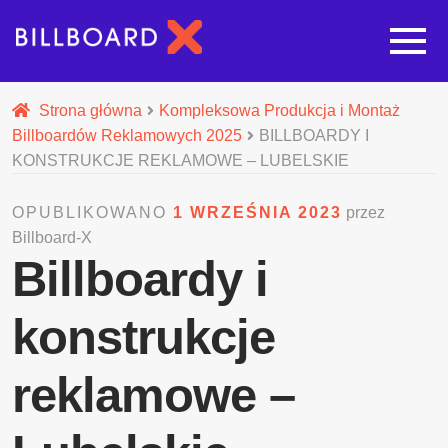
Strona główna
Strona główna
Kompleksowa Produkcja i Montaż
Billboardów Reklamowych 2025
BILLBOARDY I
Rozwi
Oferta budowy reklam
KONSTRUKCJE REKLAMOWE – LUBELSKIE
OPUBLIKOWANO
1 WRZEŚNIA 2023
przez
Rozwi
Nasze pozostałe usługi
Billboard-X
Billboardy i
Galeria
konstrukcje
O nas
reklamowe –
Realizacje