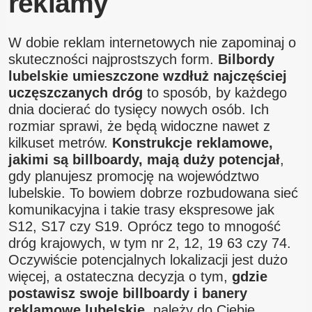
reklamy
W dobie reklam internetowych nie zapominaj o
skuteczności najprostszych form.
Bilbordy
lubelskie umieszczone wzdłuż najczęściej
uczęszczanych dróg
to sposób, by każdego
dnia docierać do tysięcy nowych osób. Ich
rozmiar sprawi, że będą widoczne nawet z
kilkuset metrów.
Konstrukcje reklamowe,
jakimi są billboardy, mają duży potencjał
,
gdy planujesz promocję na województwo
lubelskie. To bowiem dobrze rozbudowana sieć
komunikacyjna i takie trasy ekspresowe jak
S12, S17 czy S19. Oprócz tego to mnogość
dróg krajowych, w tym nr 2, 12, 19 63 czy 74.
Oczywiście potencjalnych lokalizacji jest dużo
więcej, a ostateczna decyzja o tym,
gdzie
postawisz swoje billboardy i banery
reklamowe lubelskie
, należy do Ciebie.