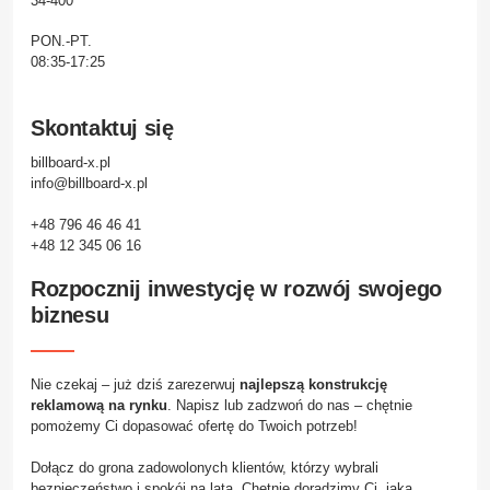
34-400
PON.-PT.
08:35-17:25
Skontaktuj się
billboard-x.pl
info@billboard-x.pl
+48 796 46 46 41
+48 12 345 06 16
Rozpocznij inwestycję w rozwój swojego
biznesu
Nie czekaj – już dziś zarezerwuj
najlepszą konstrukcję
reklamową na rynku
. Napisz lub zadzwoń do nas – chętnie
pomożemy Ci dopasować ofertę do Twoich potrzeb!
Dołącz do grona zadowolonych klientów, którzy wybrali
bezpieczeństwo i spokój na lata. Chętnie doradzimy Ci, jaka