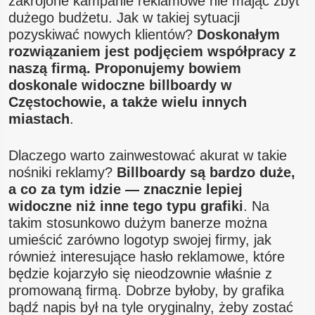
zakrojone kampanie reklamowe nie mając zbyt
dużego budżetu. Jak w takiej sytuacji
pozyskiwać nowych klientów?
Doskonałym
rozwiązaniem jest podjęciem współpracy z
naszą firmą. Proponujemy bowiem
doskonale widoczne billboardy w
Częstochowie, a także wielu innych
miastach
.
Dlaczego warto zainwestować akurat w takie
nośniki reklamy?
Billboardy są bardzo duże,
a co za tym idzie — znacznie lepiej
widoczne niż inne tego typu grafiki
. Na
takim stosunkowo dużym banerze można
umieścić zarówno logotyp swojej firmy, jak
również interesujące hasło reklamowe, które
będzie kojarzyło się nieodzownie właśnie z
promowaną firmą. Dobrze byłoby, by grafika
bądź napis był na tyle oryginalny, żeby zostać