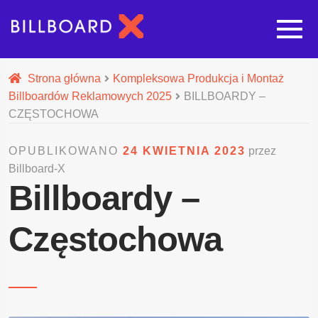
Strona główna
Strona główna
Kompleksowa Produkcja i Montaż
Billboardów Reklamowych 2025
BILLBOARDY –
Rozwi
Oferta budowy reklam
CZĘSTOCHOWA
OPUBLIKOWANO
24 KWIETNIA 2023
przez
Rozwi
Nasze pozostałe usługi
Billboard-X
Billboardy –
Galeria
Częstochowa
O nas
Realizacje