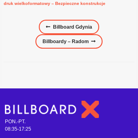
druk wielkoformatowy – Bezpieczne konstrukcje
Nawigacja
Poprzedni
Billboard Gdynia
wpisu
wpis:
Następny
Billboardy – Radom
wpis:
PON.-PT.
08:35-17:25