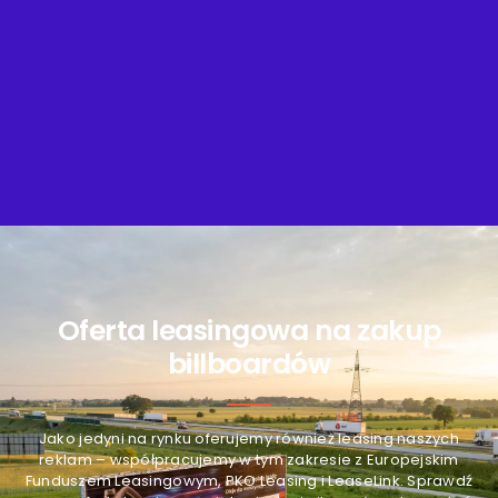
Oferta leasingowa na zakup
billboardów
Jako jedyni na rynku oferujemy również leasing naszych
reklam – współpracujemy w tym zakresie z Europejskim
Funduszem Leasingowym, PKO Leasing i LeaseLink. Sprawdź