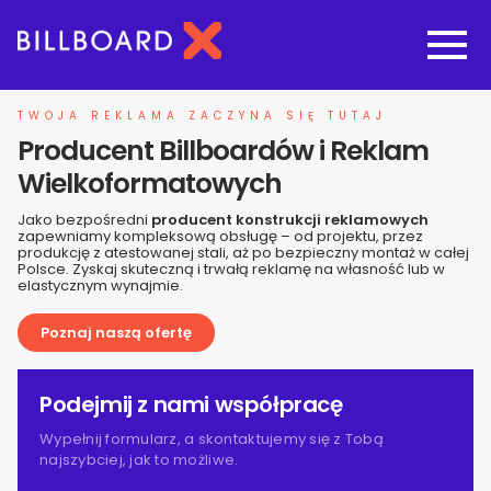
Strona główna
TWOJA REKLAMA ZACZYNA SIĘ TUTAJ
Producent Billboardów i Reklam
Oferta budowy reklam
Wielkoformatowych
Jako bezpośredni
producent konstrukcji reklamowych
Nasze pozostałe usługi
zapewniamy kompleksową obsługę – od projektu, przez
produkcję z atestowanej stali, aż po bezpieczny montaż w całej
Polsce. Zyskaj skuteczną i trwałą reklamę na własność lub w
elastycznym wynajmie.
Galeria
Poznaj naszą ofertę
O nas
Podejmij z nami współpracę
Realizacje
Wypełnij formularz, a skontaktujemy się z Tobą
najszybciej, jak to możliwe.