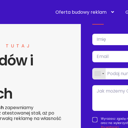
Wypełnij formul
to możliwe.
Oferta budowy reklam
G
Ę TUTAJ
dów i
ch
ch
zapewniamy
atestowanej stali, aż po
 trwałą reklamę na własność
Wyrażasz zgodę na
oraz na wykorzys
Prywatności.