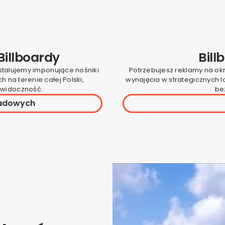
Billboardy
Bill
nstalujemy imponujące nośniki
Potrzebujesz reklamy na ok
 na terenie całej Polski,
wynajęcia w strategicznych 
 widoczność.
bez
radowych