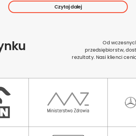
Czytaj dalej
Rynku
Od wczesnych
przedsiębiorstw, dos
rezultaty. Nasi klienci ce