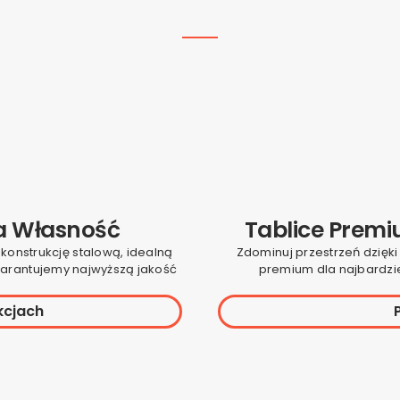
a Własność
Tablice Prem
 konstrukcję stalową, idealną
Zdominuj przestrzeń dzięk
arantujemy najwyższą jakość
premium dla najbardzie
kcjach