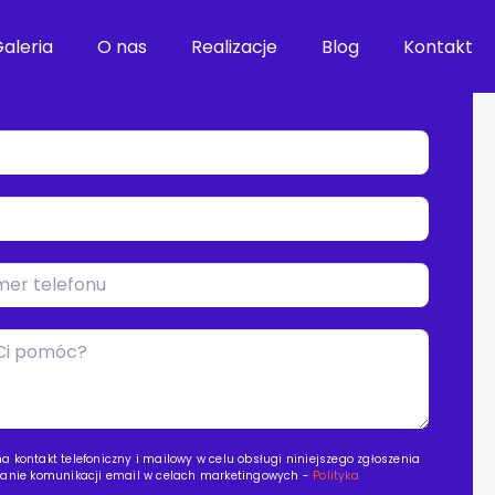
arz, a skontaktujemy się z Tobą najszybciej, jak
aleria
O nas
Realizacje
Blog
Kontakt
 kontakt telefoniczny i mailowy w celu obsługi niniejszego zgłoszenia
tanie komunikacji email w celach marketingowych -
Polityka