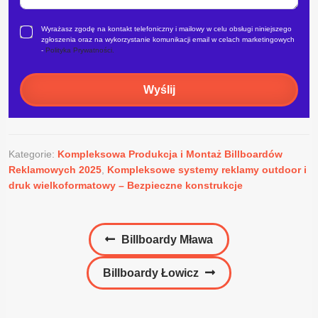
Wyrażasz zgodę na kontakt telefoniczny i mailowy w celu obsługi niniejszego
zgłoszenia oraz na wykorzystanie komunikacji email w celach marketingowych
-
Polityka Prywatności.
Wyślij
Kategorie:
Kompleksowa Produkcja i Montaż Billboardów
Reklamowych 2025
,
Kompleksowe systemy reklamy outdoor i
druk wielkoformatowy – Bezpieczne konstrukcje
Nawigacja
Poprzedni
Billboardy Mława
wpisu
wpis:
Następny
Billboardy Łowicz
wpis: