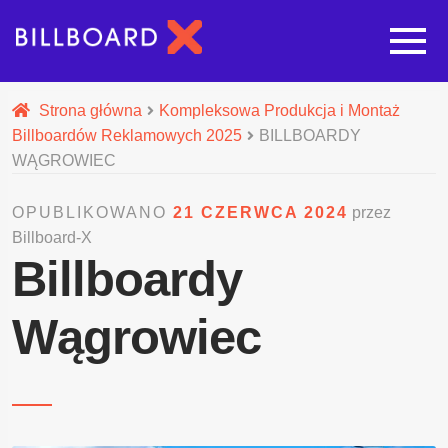
Strona główna
Strona główna
Kompleksowa Produkcja i Montaż
Billboardów Reklamowych 2025
BILLBOARDY
Rozwi
Oferta budowy reklam
WĄGROWIEC
OPUBLIKOWANO
21 CZERWCA 2024
przez
Rozwi
Nasze pozostałe usługi
Billboard-X
Billboardy
Galeria
Wągrowiec
O nas
Realizacje