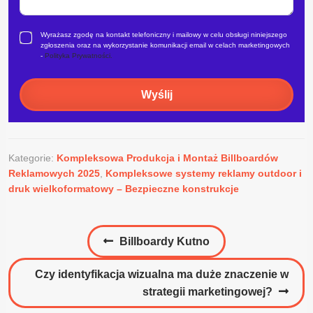
Wyrażasz zgodę na kontakt telefoniczny i mailowy w celu obsługi niniejszego
zgłoszenia oraz na wykorzystanie komunikacji email w celach marketingowych
-
Polityka Prywatności.
Wyślij
Kategorie:
Kompleksowa Produkcja i Montaż Billboardów
Reklamowych 2025
,
Kompleksowe systemy reklamy outdoor i
druk wielkoformatowy – Bezpieczne konstrukcje
Nawigacja
Poprzedni
Billboardy Kutno
wpisu
wpis:
Następny
Czy identyfikacja wizualna ma duże znaczenie w
wpis:
strategii marketingowej?