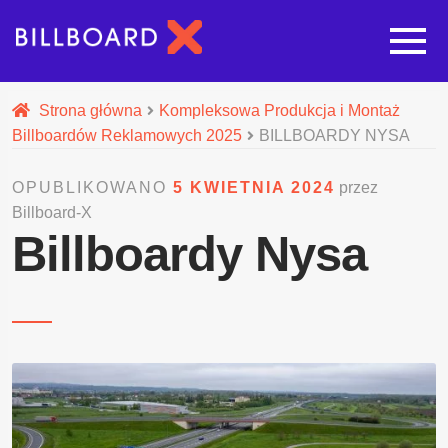
Strona główna
Strona główna
Kompleksowa Produkcja i Montaż
Billboardów Reklamowych 2025
BILLBOARDY NYSA
Rozwi
Oferta budowy reklam
OPUBLIKOWANO
5 KWIETNIA 2024
przez
Billboard-X
Rozwi
Nasze pozostałe usługi
Billboardy Nysa
Galeria
O nas
Realizacje