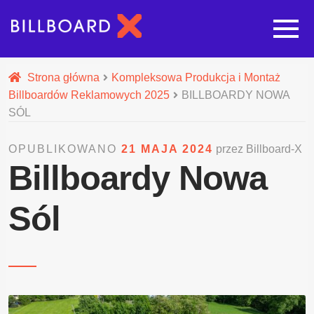
Strona główna
Strona główna
Kompleksowa Produkcja i Montaż
Billboardów Reklamowych 2025
BILLBOARDY NOWA
Rozwi
Oferta budowy reklam
SÓL
OPUBLIKOWANO
21 MAJA 2024
przez Billboard-X
Rozwi
Nasze pozostałe usługi
Billboardy Nowa
Galeria
Sól
O nas
Realizacje