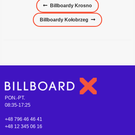
Nawigacja
Poprzedni
Billboardy Krosno
wpisu
wpis:
Następny
Billboardy Kołobrzeg
wpis:
PON.-PT.
08:35-17:25
+48 796 46 46 41
+48 12 345 06 16