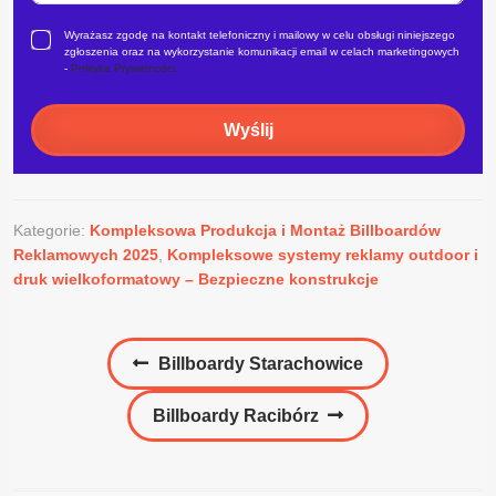
Wyrażasz zgodę na kontakt telefoniczny i mailowy w celu obsługi niniejszego
zgłoszenia oraz na wykorzystanie komunikacji email w celach marketingowych
-
Polityka Prywatności.
Wyślij
Kategorie:
Kompleksowa Produkcja i Montaż Billboardów
Reklamowych 2025
,
Kompleksowe systemy reklamy outdoor i
druk wielkoformatowy – Bezpieczne konstrukcje
Nawigacja
Poprzedni
Billboardy Starachowice
wpisu
wpis:
Następny
Billboardy Racibórz
wpis: