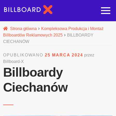
Strona główna
Strona główna
Kompleksowa Produkcja i Montaż
Billboardów Reklamowych 2025
BILLBOARDY
Rozwi
Oferta budowy reklam
CIECHANÓW
OPUBLIKOWANO
25 MARCA 2024
przez
Rozwi
Nasze pozostałe usługi
Billboard-X
Billboardy
Galeria
Ciechanów
O nas
Realizacje