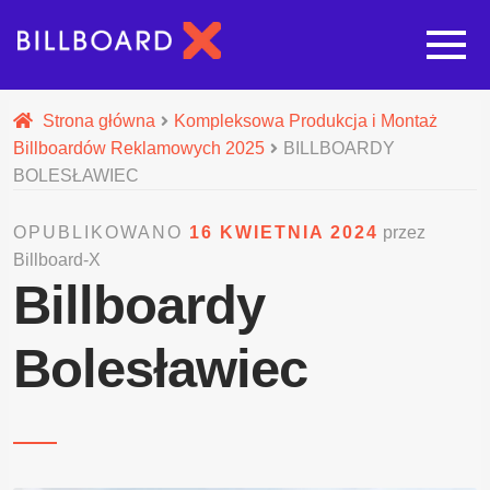
Strona główna
Strona główna
Kompleksowa Produkcja i Montaż
Billboardów Reklamowych 2025
BILLBOARDY
Rozwi
Oferta budowy reklam
BOLESŁAWIEC
OPUBLIKOWANO
16 KWIETNIA 2024
przez
Rozwi
Nasze pozostałe usługi
Billboard-X
Billboardy
Galeria
Bolesławiec
O nas
Realizacje