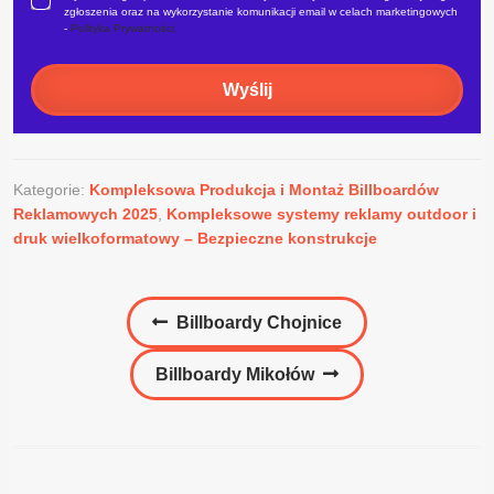
zgłoszenia oraz na wykorzystanie komunikacji email w celach marketingowych
-
Polityka Prywatności.
Wyślij
Kategorie:
Kompleksowa Produkcja i Montaż Billboardów
Reklamowych 2025
,
Kompleksowe systemy reklamy outdoor i
druk wielkoformatowy – Bezpieczne konstrukcje
Nawigacja
Poprzedni
Billboardy Chojnice
wpisu
wpis:
Następny
Billboardy Mikołów
wpis: