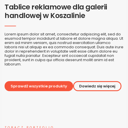
Tablice reklamowe dla galerii
handlowej w Koszalinie
Lorem ipsum dolor sit amet, consectetur adipiscing elit, sed do
eiusmod tempor incididunt ut labore et dolore magna aliqua. Ut
enim ad minim veniam, quis nostrud exercitation ullamco
laboris nisi ut aliquip ex ea commodo consequat. Duis aute irure
dolor in reprehenderit in voluptate velit esse cillum dolore eu
fugiat nulla pariatur. Excepteur sint occaecat cupidatat non
proident, sunt in culpa qui officia deserunt mollit anim id est
laborum.
Sprawdź wszystkie produkty
Dowiedz się więcej
ZOBACZ PORTFOLIO