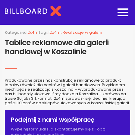
Strona główna
Kategorie:
12x4m
Tagi:
12x4m, Realizacje w galerii
Tablice reklamowe dla galerii
Oferta budowy reklam
handlowej w Koszalinie
Nasze pozostałe usługi
Produkowane przez nas konstrukcje reklamowe to produkt
Galeria
idealny również dla centrów i galerii handlowych. Przykładem
niech będzie realizacja z Koszalina – wyprodukowane przez
nas billboardy ulokowaliśmy dookoła Koszalina – zarówno na
trasie S6 jak i S11. Format 12x4m sprawdził się idealnie, kierując
O nas
gości i Klientów do sklepów ulokowanych w koszalińskiej galerii.
Podejmij z nami współpracę
Realizacje
Wypełnij formularz, a skontaktujemy się z Tobą
najszybciej, jak to możliwe.