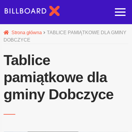
Strona główna
Strona główna
TABLICE PAMIĄTKOWE DLA GMINY
DOBCZYCE
Rozwi
Oferta budowy reklam
Tablice
Rozwi
Nasze pozostałe usługi
pamiątkowe dla
Galeria
gminy Dobczyce
O nas
Realizacje