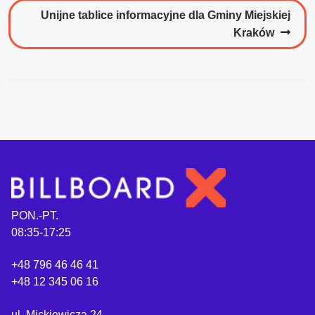
Następny
Unijne tablice informacyjne dla Gminy Miejskiej
wpis:
Kraków
PON.-PT.
08:35-17:25
+48 796 46 46 41
+48 12 345 06 16
ul. Mickiewicza 24