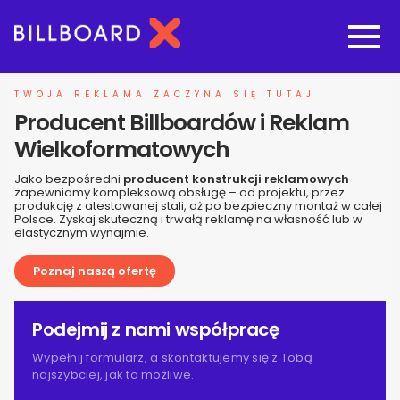
Strona główna
TWOJA REKLAMA ZACZYNA SIĘ TUTAJ
Producent Billboardów i Reklam
Oferta budowy reklam
Wielkoformatowych
Jako bezpośredni
producent konstrukcji reklamowych
Nasze pozostałe usługi
zapewniamy kompleksową obsługę – od projektu, przez
produkcję z atestowanej stali, aż po bezpieczny montaż w całej
Polsce. Zyskaj skuteczną i trwałą reklamę na własność lub w
elastycznym wynajmie.
Galeria
Poznaj naszą ofertę
O nas
Podejmij z nami współpracę
Realizacje
Wypełnij formularz, a skontaktujemy się z Tobą
najszybciej, jak to możliwe.