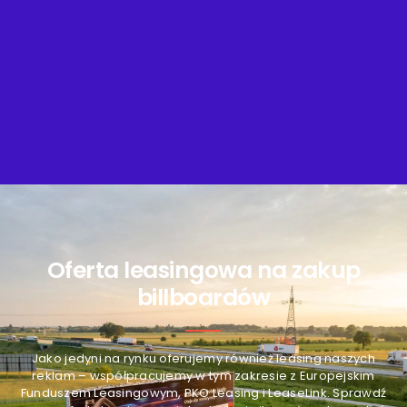
Oferta leasingowa na zakup
billboardów
Jako jedyni na rynku oferujemy również leasing naszych
reklam – współpracujemy w tym zakresie z Europejskim
Funduszem Leasingowym, PKO Leasing i LeaseLink. Sprawdź