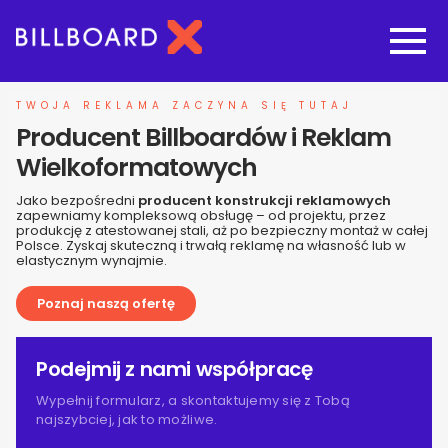
Strona główna
TWOJA REKLAMA ZACZYNA SIĘ TUTAJ
Producent Billboardów i Reklam
Oferta budowy reklam
Wielkoformatowych
Jako bezpośredni
producent konstrukcji reklamowych
Nasze pozostałe usługi
zapewniamy kompleksową obsługę – od projektu, przez
produkcję z atestowanej stali, aż po bezpieczny montaż w całej
Polsce. Zyskaj skuteczną i trwałą reklamę na własność lub w
elastycznym wynajmie.
Galeria
Poznaj naszą ofertę
O nas
Podejmij z nami współpracę
Realizacje
Wypełnij formularz, a skontaktujemy się z Tobą
najszybciej, jak to możliwe.