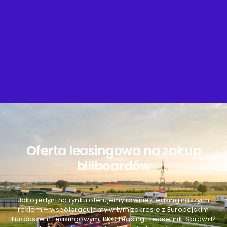
Oferta leasingowa na zakup
billboardów
Jako jedyni na rynku oferujemy również leasing naszych
reklam – współpracujemy w tym zakresie z Europejskim
Funduszem Leasingowym, PKO Leasing i LeaseLink. Sprawdź