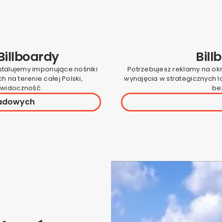
Billboardy
Bill
nstalujemy imponujące nośniki
Potrzebujesz reklamy na ok
 na terenie całej Polski,
wynajęcia w strategicznych 
 widoczność.
bez
radowych