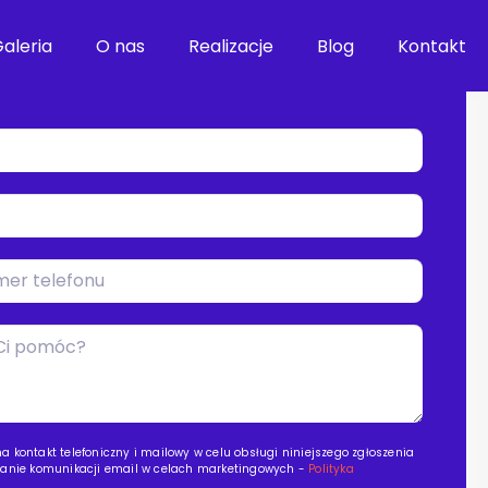
arz, a skontaktujemy się z Tobą najszybciej, jak
aleria
O nas
Realizacje
Blog
Kontakt
 kontakt telefoniczny i mailowy w celu obsługi niniejszego zgłoszenia
tanie komunikacji email w celach marketingowych -
Polityka