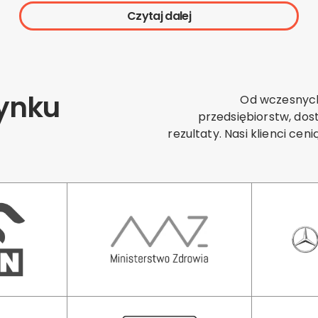
Czytaj dalej
Rynku
Od wczesnych
przedsiębiorstw, dos
rezultaty. Nasi klienci ce