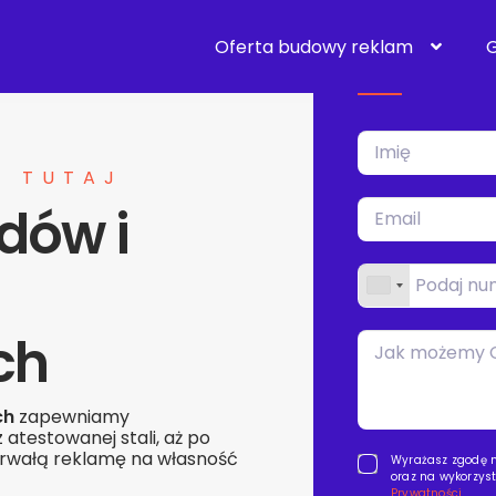
Wypełnij formul
to możliwe.
Oferta budowy reklam
G
Ę TUTAJ
dów i
ch
ch
zapewniamy
atestowanej stali, aż po
 trwałą reklamę na własność
Wyrażasz zgodę na
oraz na wykorzys
Prywatności.