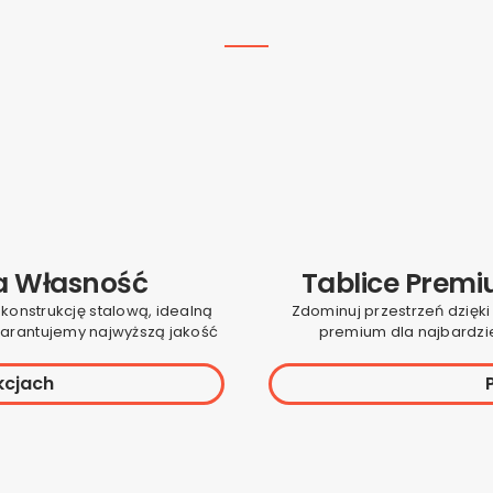
a Własność
Tablice Prem
 konstrukcję stalową, idealną
Zdominuj przestrzeń dzięk
arantujemy najwyższą jakość
premium dla najbardzie
kcjach