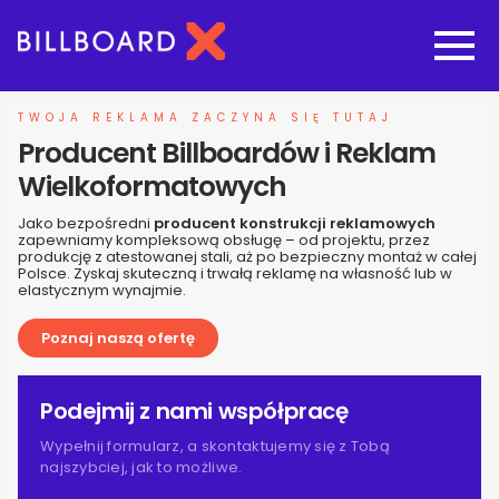
Strona główna
TWOJA REKLAMA ZACZYNA SIĘ TUTAJ
Producent Billboardów i Reklam
Oferta budowy reklam
Wielkoformatowych
Jako bezpośredni
producent konstrukcji reklamowych
Nasze pozostałe usługi
zapewniamy kompleksową obsługę – od projektu, przez
produkcję z atestowanej stali, aż po bezpieczny montaż w całej
Polsce. Zyskaj skuteczną i trwałą reklamę na własność lub w
elastycznym wynajmie.
Galeria
Poznaj naszą ofertę
O nas
Podejmij z nami współpracę
Realizacje
Wypełnij formularz, a skontaktujemy się z Tobą
najszybciej, jak to możliwe.