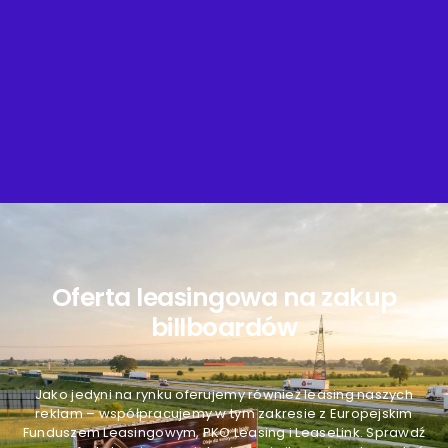
Oferta leasingowa na zakup
billboardów
Jako jedyni na rynku oferujemy również leasing naszych
reklam – współpracujemy w tym zakresie z Europejskim
Funduszem Leasingowym, PKO Leasing i LeaseLink. Sprawdź