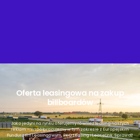
Oferta leasingowa na zakup
billboardów
Jako jedyni na rynku oferujemy również leasing naszych
reklam – współpracujemy w tym zakresie z Europejskim
Funduszem Leasingowym, PKO Leasing i LeaseLink. Sprawdź