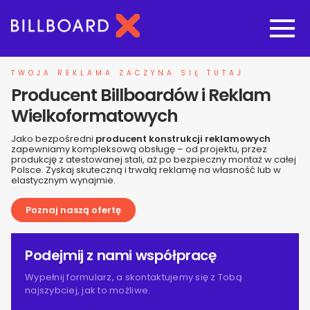
Strona główna
TWOJA REKLAMA ZACZYNA SIĘ TUTAJ
Producent Billboardów i Reklam
Oferta budowy reklam
Wielkoformatowych
Jako bezpośredni
producent konstrukcji reklamowych
Nasze pozostałe usługi
zapewniamy kompleksową obsługę – od projektu, przez
produkcję z atestowanej stali, aż po bezpieczny montaż w całej
Polsce. Zyskaj skuteczną i trwałą reklamę na własność lub w
elastycznym wynajmie.
Galeria
Poznaj naszą ofertę
O nas
Podejmij z nami współpracę
Realizacje
Wypełnij formularz, a skontaktujemy się z Tobą
najszybciej, jak to możliwe.